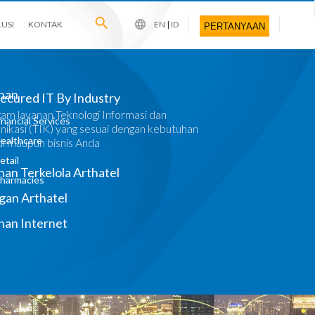
KONTAK
EN
|
ID
PERTANYAAN
 yang andal, mulus dan cepat untuk memenuhi