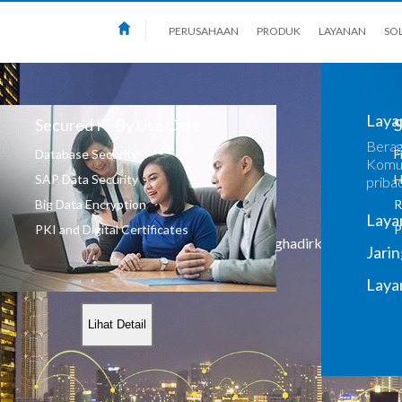
PERUSAHAAN
PRODUK
LAYANAN
SOLUSI
JARINGAN
Infrastruktur jaringan kami menghadirkan arus data
kebutuhan bisnis Anda.
Lihat Detail