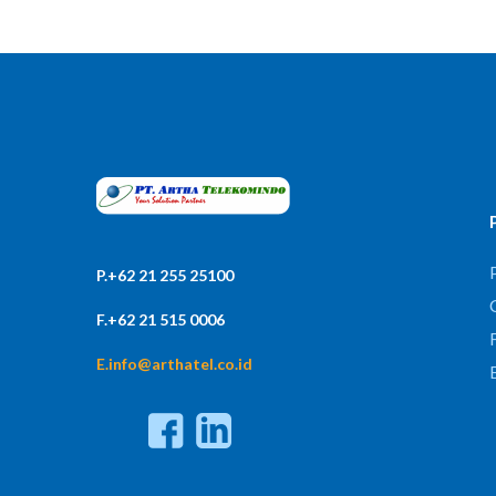
P.+62 21 255 25100
F.+62 21 515 0006
F
E.info@arthatel.co.id