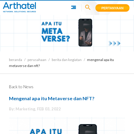
PERTANYAAN
News
beranda
/
perusahaan
/
berita dan kegiatan
/
mengenal apa itu
metaverse dan nft?
Back to News
Mengenal apa itu Metaverse dan NFT?
By: Marketing, FEB 03, 2022