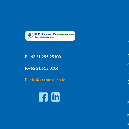
P.+62 21 255 25100
F.+62 21 515 0006
F
E.info@arthatel.co.id