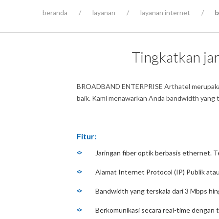
beranda
/
layanan
/
layanan internet
/
b
Tingkatkan ja
BROADBAND ENTERPRISE Arthatel merupakan sol
baik. Kami menawarkan Anda bandwidth yang ter
Fitur:
Jaringan fiber optik berbasis ethernet. 
Alamat Internet Protocol (IP) Publik atau
Bandwidth yang terskala dari 3 Mbps hi
Berkomunikasi secara real-time dengan 