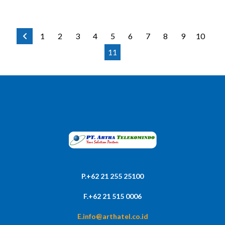
1
2
3
4
5
6
7
8
9
10
11
P.+62 21 255 25100
F.+62 21 515 0006
E.info@arthatel.co.id