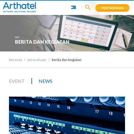
PERTANYAAN
our
BERITA DAN KEGIATAN
beranda
/
perusahaan
/
berita dan kegiatan
|
EVENT
NEWS