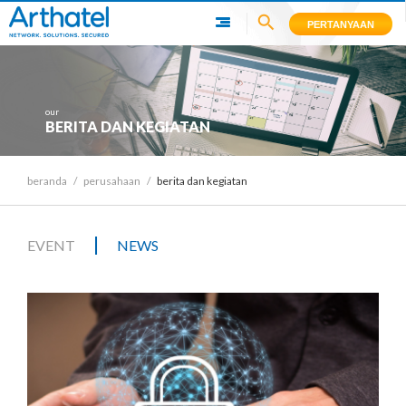
PERTANYAAN
our
BERITA DAN KEGIATAN
beranda
/
perusahaan
/
berita dan kegiatan
|
EVENT
NEWS