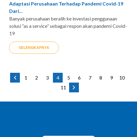
Adaptasi Perusahaan Terhadap Pandemi Covid-19
Dari...
Banyak perusahaan beralih ke investasi penggunaan
solusi “as a service” sebagai respon akan pandemi Covid-
19
SELENGKAPNYA
1
2
3
4
5
6
7
8
9
10
11